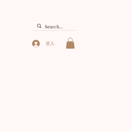
们
Search Results
登入