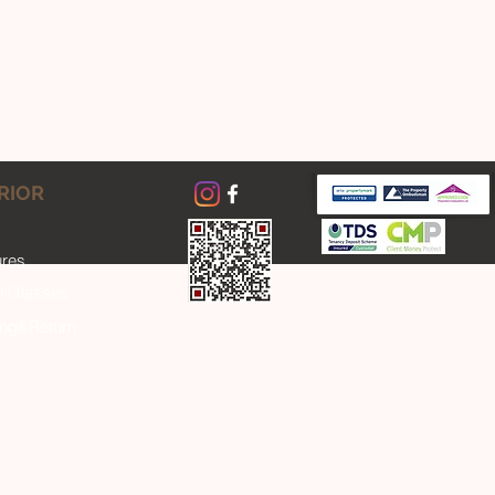
RIOR
ures
l Glasses
ing&Return