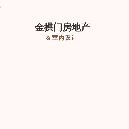
租
About
New Page
室內設計
关于我
金拱门房地产
&
室內设计