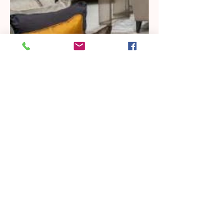
住宅物业
项目
购买
新家
Buying guide
Rent a property
INTERIOR
Furnitures
Crystal Glasses
Contact Us