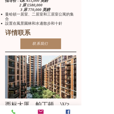
指导价 : 1床
415,000 英鎊
2 床 £580,000
3 床 770,000 英鎊
曼哈頓一居室、二居室和三居室公寓的集
合
設置在風景園林和水邊散步和十針
详情联系
联系我们
西标大厦，帕丁顿，W2